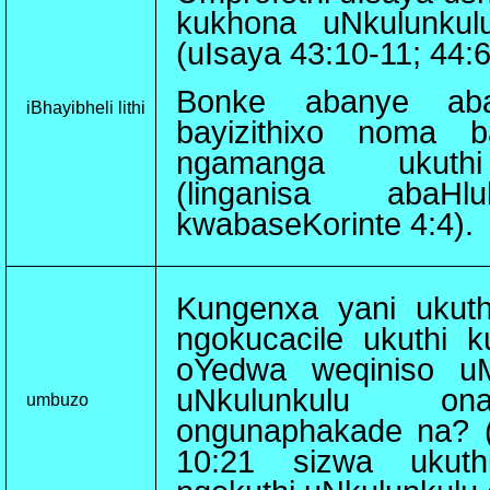
kukhona uNkulunku
(uIsaya 43:10-11; 44:6
Bonke abanye abat
iBhayibheli lithi
bayizithixo noma ba
ngamanga ukuthi 
(linganisa abaHl
kwabaseKorinte 4:4).
Kungenxa yani ukuth
ngokucacile ukuthi 
oYedwa weqiniso uM
uNkulunkulu on
umbuzo
ongunaphakade na? (
10:21 sizwa ukuth