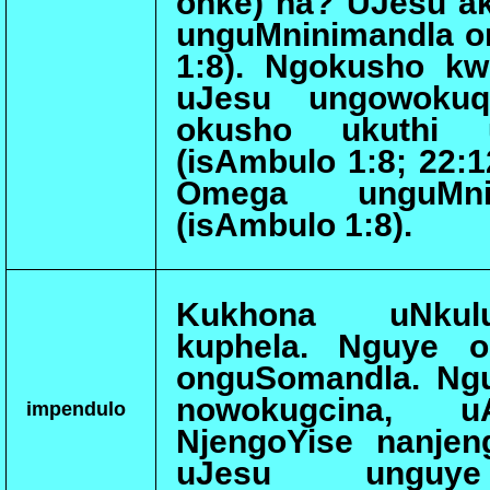
onke) na? UJesu ak
unguMninimandla o
1:8). Ngokusho kw
uJesu ungowokuq
okusho ukuthi 
(isAmbulo 1:8; 22:1
Omega unguMni
(isAmbulo 1:8).
Kukhona uNkul
kuphela. Nguye o
onguSomandla. Ng
nowokugcina, u
impendulo
NjengoYise nanje
uJesu unguye