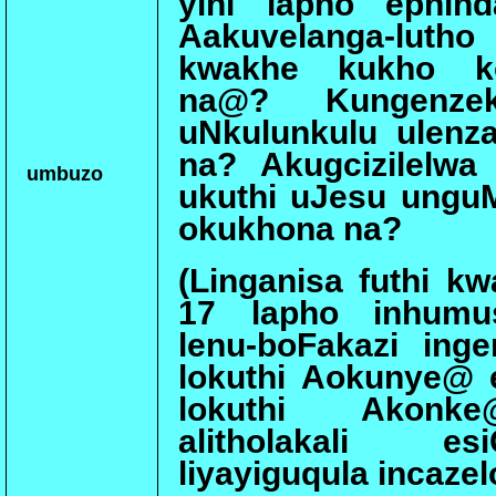
yini lapho ephin
Aakuvelanga-lu
kwakhe kukho ko
na@? Kungenzek
uNkulunkulu ulenza
na? Akugcizilelwa
umbuzo
ukuthi uJesu ungu
okukhona na?
(Linganisa futhi k
17 lapho inhumus
lenu-boFakazi inge
lokuthi Aokunye@
lokuthi Akonke
alitholakali es
liyayiguqula incazelo