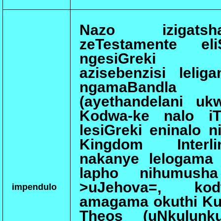
Nazo izigats
zeTestamente eli
ngesiGreki e
azisebenzisi lelig
ngamaBandla
(ayethandelani uk
Kodwa-ke nalo iT
lesiGreki eninalo n
Kingdom Interli
nakanye lelogama 
lapho nihumusha
>uJehova=, kod
impendulo
amagama okuthi Kur
Theos (uNkulunku