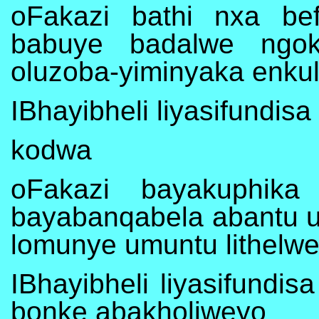
oFakazi bathi nxa be
babuye badalwe ngok
oluzoba-yiminyaka enku
IBhayibheli liyasifundis
kodwa
oFakazi bayakuphika
bayabanqabela abantu u
lomunye umuntu lithelwe
IBhayibheli liyasifundi
bonke abakholiweyo