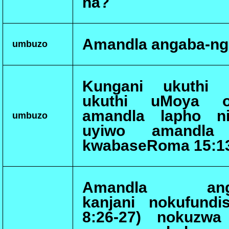
na?
Amandla angaba-ngc
umbuzo
Kungani ukuthi i
ukuthi uMoya o
amandla lapho ni
umbuzo
uyiwo amandla 
kwabaseRoma 15:13,
Amandla angab
kanjani nokufund
8:26-27) nokuzwa