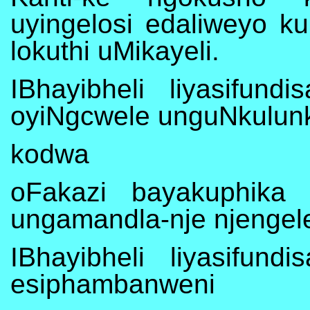
uyingelosi edaliweyo k
lokuthi uMikayeli.
IBhayibheli liyasifun
oyiNgcwele unguNkulun
kodwa
oFakazi bayakuphika b
ungamandla-nje njengelek
IBhayibheli liyasifun
esiphambanweni