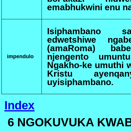
emabhukwini enu n
Isiphambano sa
edwetshiwe ngabe
(amaRoma) babe
njengento umuntu
impendulo
Ngakho-ke umuthi w
Kristu ayenqan
uyisiphambano.
Index
6
NGOKUVUKA KWAB