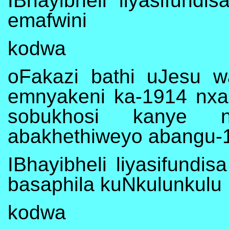
IBhayibheli liyasifund
emafwini
kodwa
oFakazi bathi uJesu w
emnyakeni ka-1914 nxa 
sobukhosi kanye n
abakhethiweyo abangu-
IBhayibheli liyasifundi
basaphila kuNkulunkulu
kodwa