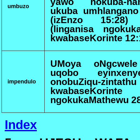
yawo nokuba-na
umbuzo
ukuba umhlangano 
(izEnzo 15:28) 
(linganisa ngokuk
kwabaseKorinte 12:
UMoya oNgcwele 
uqobo eyinxeny
onobuZiqu-zintathu 
impendulo
kwabaseKor
ngokukaMathewu 28
Index