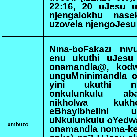
22:16, 20 uJesu u
njengalokhu nase
uzovela njengoJesu
Nina-boFakazi ni
enu ukuthi uJesu
onamandla@, kodw
unguMninimandla o
yini ukuthi ni
onkulunkulu ab
nikholwa kukh
eBhayibhelini 
uNkulunkulu oYedwa
umbuzo
onamandla noma-ke