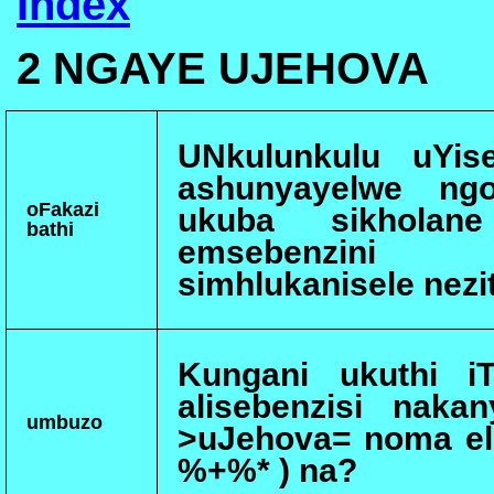
Index
2 NGAYE UJEHOVA
UNkulunkulu uYis
ashunyayelwe ngo
oFakazi
ukuba sikholan
bathi
emsebenzini
simhlukanisele nezi
Kungani ukuthi iT
alisebenzisi naka
umbuzo
>uJehova= noma el
%+%* ) na?