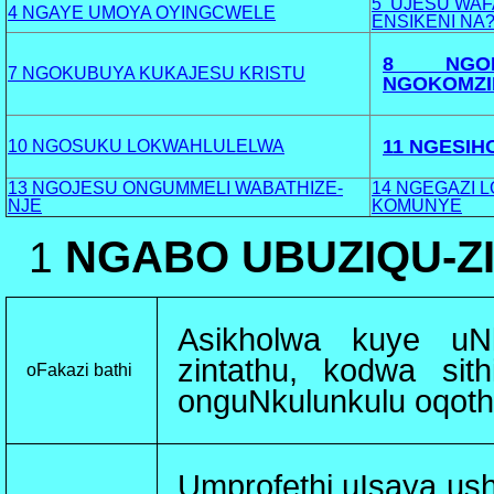
5 UJESU WA
4 NGAYE UMOYA OYINGCWELE
ENSIKENI NA
8 NGOK
7 NGOKUBUYA KUKAJESU KRISTU
NGOKOMZ
11 NGESI
10 NGOSUKU LOKWAHLULELWA
13 NGOJESU ONGUMMELI WABATHIZE-
14 NGEGAZI 
NJE
KOMUNYE
NGABO UBUZIQU-Z
1
Asikholwa kuye uNk
zintathu, kodwa sit
oFakazi bathi
onguNkulunkulu oqot
Umprofethi uIsaya ush