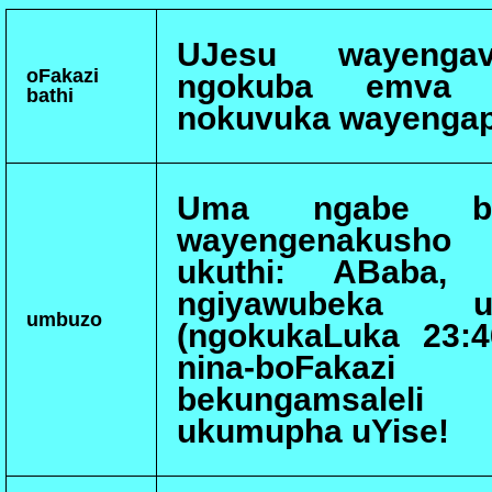
UJesu wayengav
oFakazi
ngokuba emva 
bathi
nokuvuka wayengaph
Uma ngabe be
wayengenakusho 
ukuthi: ABaba, 
ngiyawubeka
umbuzo
(ngokukaLuka 23:
nina-boFakazi be
bekungamsalel
ukumupha uYise!