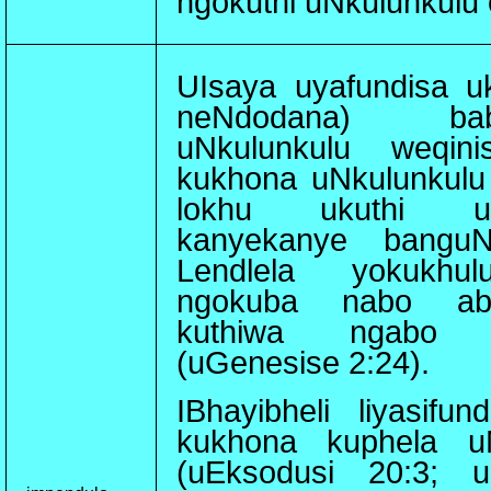
ngokuthi uNkulunkulu
UIsaya uyafundisa uk
neNdodana) bab
uNkulunkulu weqin
kukhona uNkulunkulu
lokhu ukuthi u
kanyekanye banguN
Lendlela yokukhul
ngokuba nabo aba
kuthiwa ngabo 
(uGenesise 2:24).
IBhayibheli liyasifu
kukhona kuphela u
(uEksodusi 20:3; u