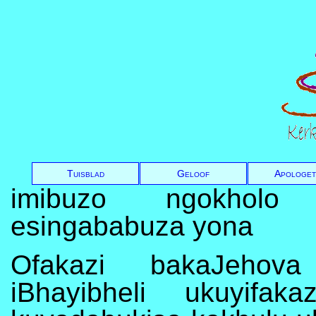
Tuisblad
Geloof
Apologet
imibuzo ngokholo 
esingababuza yona
Ofakazi bakaJehova
iBhayibheli ukuyifa