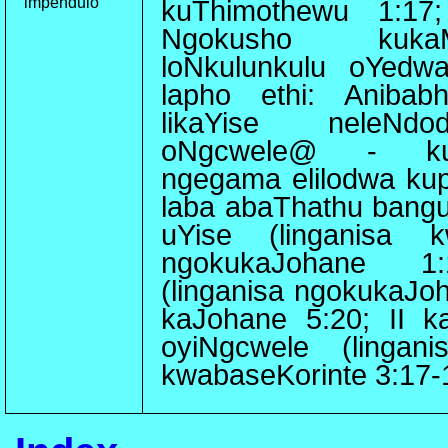
impendulo
kuThimothewu 1:17;
Ngokusho kuka
loNkulunkulu oYedwa
lapho ethi: Anibab
likaYise neleNdo
oNgcwele@ - kuk
ngegama elilodwa kup
laba abaThathu bang
uYise (linganisa k
ngokukaJohane 1:
(linganisa ngokukaJoh
kaJohane 5:20; II k
oyiNgcwele (lingan
kwabaseKorinte 3:17-