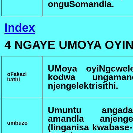
onguSomandla.
Index
4 NGAYE UMOYA OY
UMoya oyiNgcwel
oFakazi
kodwa ungamand
bathi
njengelektrisithi.
Umuntu angadab
amandla anjenge-
umbuzo
(linganisa kwabase-