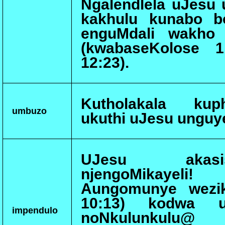
Ngalendlela uJesu 
kakhulu kunabo b
enguMdali wakho 
(kwabaseKolose 1
12:23).
Kutholakala kuph
umbuzo
ukuthi uJesu unguy
UJesu akasi
njengoMikaye
Aungomunye wezik
10:13) kodwa u
impendulo
noNkulunkulu@ 