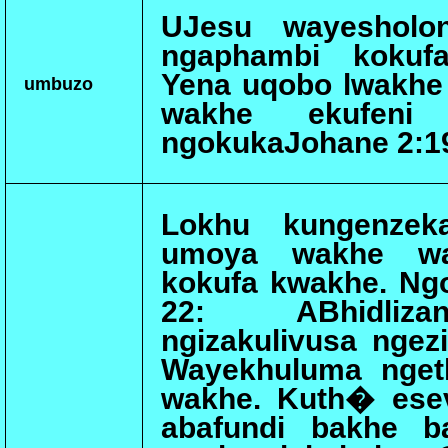
UJesu wayesholo
ngaphambi kokuf
Yena uqobo lwakhe
umbuzo
wakhe ekufeni 
ngokukaJohane 2:19
Lokhu kungenzek
umoya wakhe wa
kokufa kwakhe. Ng
22: ABhidlizan
ngizakulivusa ngezi
Wayekhuluma nget
wakhe. Kuth� esev
abafundi bakhe b