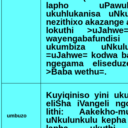
lapho uPawu
ukuhlukanisa uNku
nezithixo akazange 
lokuthi >uJahw
wayengabafundisi
ukumbiza uNkulu
=uJahwe= kodwa ba
ngegama eliseduz
>Baba wethu=.
Kuyiqiniso yini uk
eliSha iVangeli n
lithi: Aakekho-
umbuzo
uNkulunkulu kepha