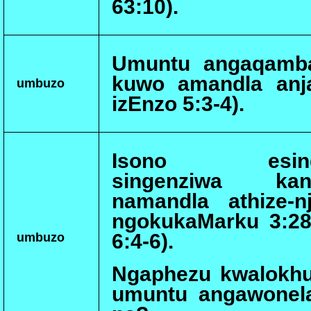
63:10).
Umuntu angaqamba
kuwo amandla anja
umbuzo
izEnzo 5:3-4).
Isono esingena
singenziwa kan
namandla athize-n
ngokukaMarku 3:28
6:4-6).
umbuzo
Ngaphezu kwalokhu
umuntu angawonela