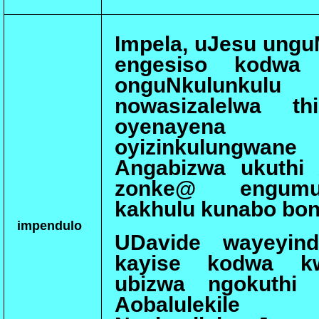
Impela, uJesu ungu
engesiso kodwa 
onguNkulunku
nowasizalelwa th
oyenayena
oyizinkulungwane e
Angabizwa ukuthi A
zonke@ engumun
kakhulu kunabo bon
impendulo
UDavide wayeyind
kayise kodwa k
ubizwa ngokuthi 
Aobalulekile