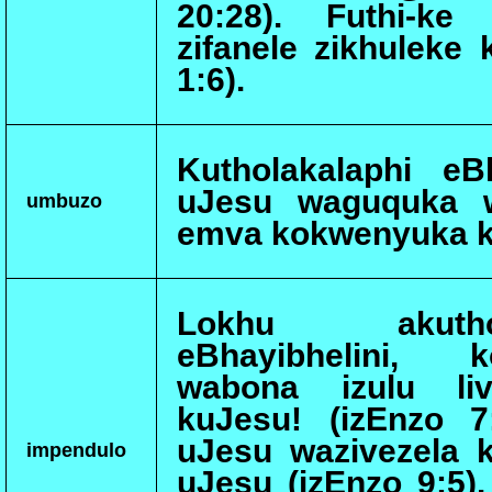
20:28). Futhi-ke 
zifanele zikhuleke
1:6).
Kutholakalaphi eBh
uJesu waguquka w
umbuzo
emva kokwenyuka 
Lokhu akuth
eBhayibhelini, 
wabona izulu liv
kuJesu! (izEnzo 7:
uJesu wazivezela 
impendulo
uJesu (izEnzo 9:5)