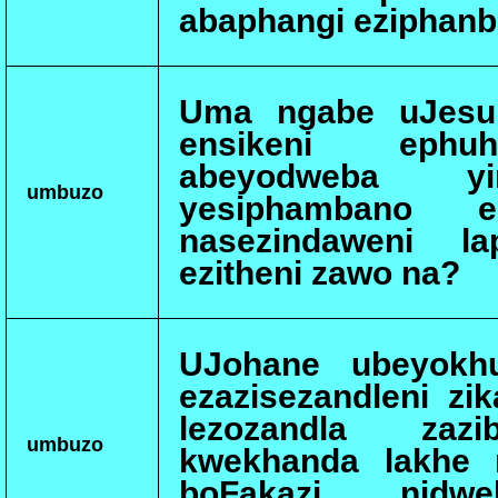
abaphangi eziphan
Uma ngabe uJesu 
ensikeni ephuh
abeyodweba yin
umbuzo
yesiphambano e
nasezindaweni la
ezitheni zawo na?
UJohane ubeyokhul
ezazisezandleni z
lezozandla zazi
umbuzo
kwekhanda lakhe n
boFakazi nidwe