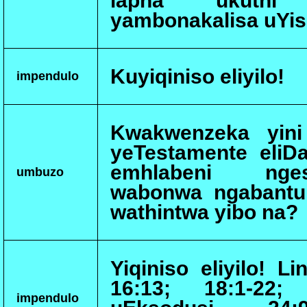
lapha ukuthi i
yambonakalisa uYis
Kuyiqiniso eliyilo!
impendulo
Kwakwenzeka yini 
yeTestamente eliD
emhlabeni ng
umbuzo
wabonwa ngabantu
wathintwa yibo na?
Yiqiniso eliyilo! L
16:13; 18:1-22; 
impendulo