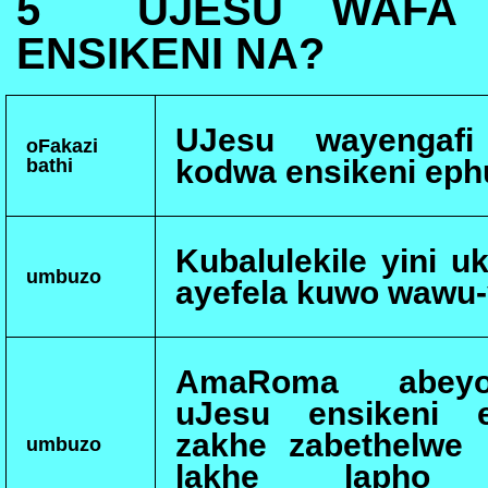
5
UJESU WAFA
ENSIKENI NA?
UJesu wayengafi
oFakazi
kodwa ensikeni ephu
bathi
Kubalulekile yini u
umbuzo
ayefela kuwo wawu-
AmaRoma abeyon
uJesu ensikeni e
zakhe zabethelwe
umbuzo
lakhe lapho e