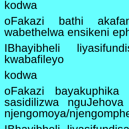
kodwa
oFakazi bathi akaf
wabethelwa ensikeni eph
IBhayibheli liyasif
kwabafileyo
kodwa
oFakazi bayakuphika 
sasidilizwa nguJehov
njengomoya/njengomphe