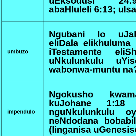
uEksodusi 24:9
abaHluleli 6:13; uIsa
Ngubani lo uJah
eliDala elikhulum
iTestamente eliS
umbuzo
uNkulunkulu uYi
wabonwa-muntu na
Ngokusho kwama
kuJohane 1:18 
nguNkulunkulu oy
impendulo
neNdodana bobabil
(linganisa uGenesis