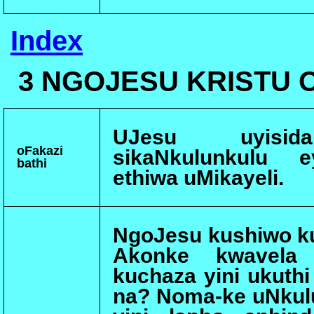
Index
3
NGOJESU KRISTU 
UJesu uyisid
oFakazi
sikaNkulunkulu e
bathi
ethiwa uMikayeli.
NgoJesu kushiwo ku
Akonke kwavela
kuchaza yini ukuthi
na? Noma-ke uNkul