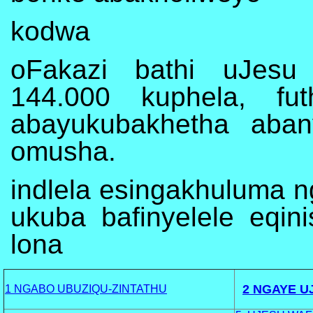
kodwa
oFakazi bathi uJesu
144.000 kuphela, fut
abayukubakhetha aban
omusha.
indlela esingakhuluma 
ukuba bafinyelele eqin
lona
2 NGAYE U
1 NGABO UBUZIQU-ZINTATHU