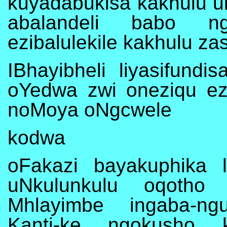
kuyadabukisa kakhulu u
abalandeli babo nge
ezibalulekile kakhulu za
IBhayibheli liyasifund
oYedwa zwi oneziqu ez
noMoya oNgcwele
kodwa
oFakazi bayakuphika 
uNkulunkulu oqotho 
Mhlayimbe ingaba-ngu
Kanti-ke ngokusho 